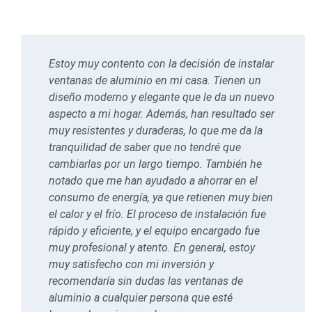
Estoy muy contento con la decisión de instalar
E
ventanas de aluminio en mi casa. Tienen un
s
diseño moderno y elegante que le da un nuevo
m
aspecto a mi hogar. Además, han resultado ser
y
muy resistentes y duraderas, lo que me da la
p
tranquilidad de saber que no tendré que
l
cambiarlas por un largo tiempo. También he
m
notado que me han ayudado a ahorrar en el
p
consumo de energía, ya que retienen muy bien
a
el calor y el frío. El proceso de instalación fue
t
rápido y eficiente, y el equipo encargado fue
t
muy profesional y atento. En general, estoy
l
muy satisfecho con mi inversión y
e
recomendaría sin dudas las ventanas de
e
aluminio a cualquier persona que esté
a