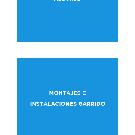
Más información
Haz clic aquí
MONTAJES E
INSTALACIONES GARRIDO
Más información