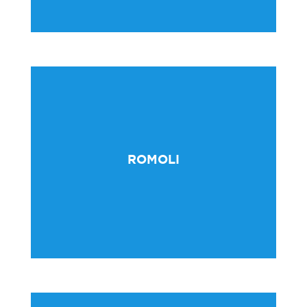
Haz clic aquí
ROMOLI
Más información