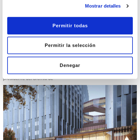
Mostrar detalles
Permitir todas
El aluminio utilizado en la carpintería metálica de las obras se
Permitir la selección
ha encarecido hasta el 120%
admin
agosto 7, 2023
Denegar
El suministro de los metales empleados en las obras se ha
encarecido hasta un 120%, según los cálculos realizados por el
presidente del Gremio de