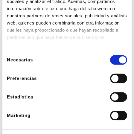
sociales y analizar el tráfico. Además, compartimos
información sobre el uso que haga del sitio web con
nuestros partners de redes sociales, publicidad y análisis
web, quienes pueden combinarla con otra información
que les haya proporcionado o que hayan recopilado a
La producción de acero disminuyó un 20% en 2022 por los
partir del uso que haya hecho de sus servicios.
altos costes energéticos
admin
agosto 7, 2023
Selección
Necesarias
El presidente de la Unión de Empresas Siderúrgicas (UNESID),
de
Bernardo Velázquez, ha asegurado que los altos costes
consentimiento
energéticos, unidos a determinadas paradas programadas por
Preferencias
mantenimiento y a
Estadística
Marketing